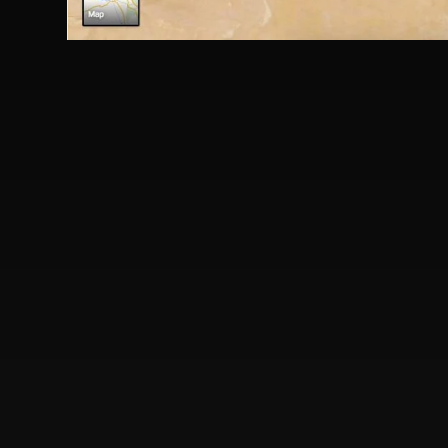
bernd-klug_babil-iraq-hr.jpg